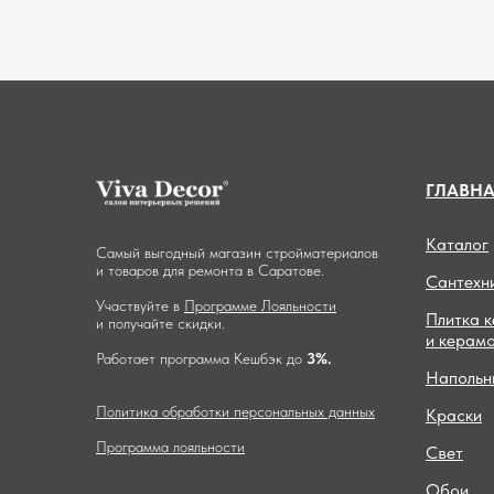
ГЛАВН
Каталог
Самый выгодный магазин стройматериалов
и товаров для ремонта в Саратове.
Сантехн
Участвуйте в
Программе Лояльности
Плитка 
и получайте скидки.
и керам
Работает программа Кешбэк до
3%.
Напольн
Политика обработки персональных данных
Краски
Программа лояльности
Свет
Обои