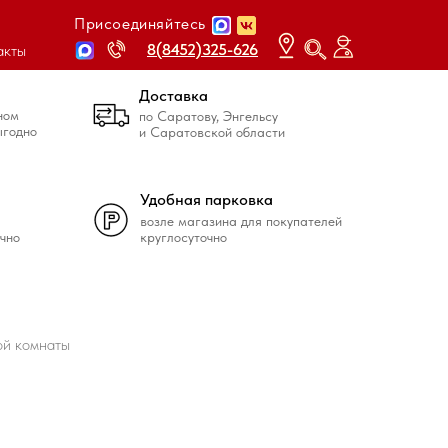
Присоединяйтесь
8(8452)325-626
8(8452)325-626
акты
Доставка
ном
по Саратову, Энгельсу
ыгодно
и Саратовской области
Удобная парковка
возле магазина для покупателей
чно
круглосуточно
ой комнаты