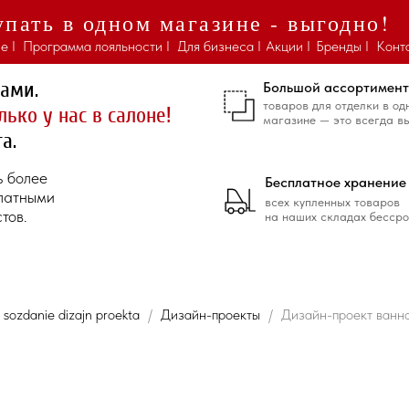
пать в одном магазине - выгодно!
е I
Программа лояльности I
Для бизнеса I
Акции I
Бренды I
Конт
ками.
Большой ассортимент
товаров для отделки в од
лько у нас в салоне!
магазине — это всегда в
а.
ь более
Бесплатное хранение
платными
всех купленных товаров
тов.
на наших складах бессро
sozdanie dizajn proekta
Дизайн-проекты
Дизайн-проект ванн