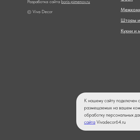
Разработка сайта
boris-pimenov.ru
Межкомн
© Viva Decor
Шторы и
Кухни и 
К нашему сайту подключен 
размещаемых на вашем комп
обработку персональных да
сайта
Vivadecor64.ru