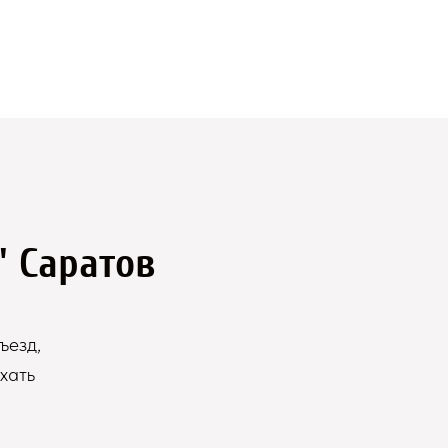
" Саратов
ъезд,
хать