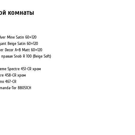
ой комнаты
lver Mine Satin 60×120
ant Beige Satin 60×120
wer Decor A+B Matt 60×120
правая Snob R 100 (Beige Soft)
eme Spectre 451-CR хром
tre 458-CR хром
no 467-CR
manda-Tor BB051CH