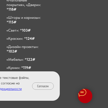
«Напольные
покрытия», «Двери»:
*
118#
«Шторы и карнизы»:
*
115#
«Свет»: *
103#
«Краски»: *
124#
«Дизайн-проекты»:
*
102#
«Мебель»: *
122#
«Кухни»: *
119#
E-mail:
е текстовые файлы,
info@vivadecor64.ru
 согласие на
Согласен
денциальности