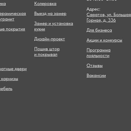
ика
Колеровка
Адрес:
керамическая
Выезд на замер
Саратов, ул. Большая
огранит
Горная, д. 336
Замер и установка
ые покрытия
кухни
Для бизнеса
Дизайн-проект
Акции и конкурсы
Пошив штор
Программа
и покрывал
лояльности
Отзывы
атные двери
Вакансии
 карнизы
мебель