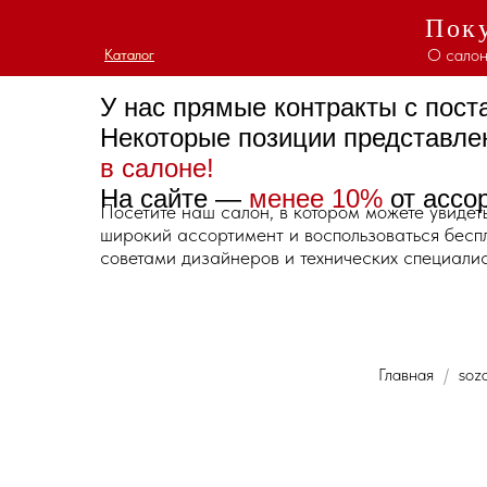
Поку
О салон
Каталог
Каталог
У нас прямые контракты с пос
Некоторые позиции представл
в салоне!
На сайте —
менее 10%
от ассо
Посетите наш салон, в котором можете увидет
широкий ассортимент и воспользоваться бес
советами дизайнеров и технических специалис
Главная
sozd