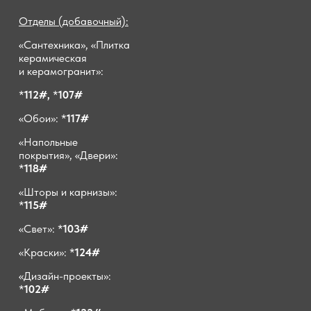
Отделы (добавочный):
«Сантехника», «Плитка
керамическая
и керамогранит»:
*
112#,
*
107#
«Обои»: *
117#
«Напольные
покрытия», «Двери»:
*
118#
«Шторы и карнизы»:
*
115#
«Свет»: *
103#
«Краски»: *
124#
«Дизайн-проекты»:
*
102#