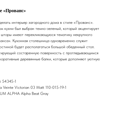
ле «Прованс»
делать интерьер загородного дома в стиле «Прованс».
ом кухни был выбран темно-зеленый, который акцентирует
и шторы имеют перекликающуюся тематику некрупного
ованса». Кухонная столешница одновременно служит
гостиной будет располагаться большой обеденный стол.
итирующий состаренную поверхность с проглядывающимся
коративные деревянные балки, которые дополняют уютную
i 54345-1
Veinte Victorian 03 Matt 110-015-19-1
IUM ALPHA Alpha Beat Gray