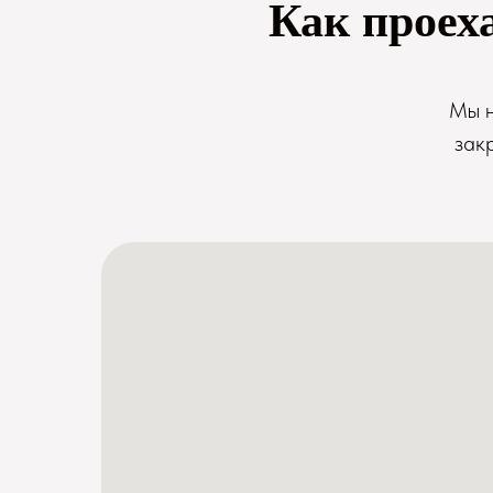
Как проех
Мы н
зак