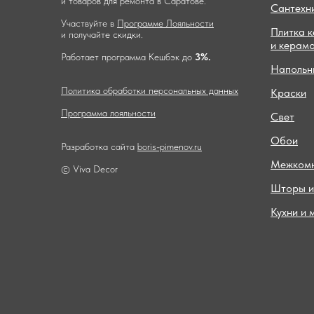
и товаров для ремонта в Саратове.
Сантехн
Участвуйте в
Программе Лояльности
Плитка 
и получайте скидки.
и керам
Работает программа Кешбэк до
3%.
Напольн
Политика обработки персональных данных
Краски
Программа лояльности
Свет
Обои
Разработка сайта
boris-pimenov.ru
Межкомн
© Viva Decor
Шторы и
Кухни и 