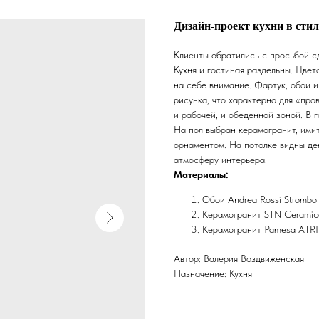
Дизайн-проект кухни в сти
Клиенты обратились с просьбой с
Кухня и гостиная раздельны. Цвет
на себе внимание. Фартук, обои 
рисунка, что характерно для «пр
и рабочей, и обеденной зоной. В 
На пол выбран керамогранит, им
орнаментом. На потолке видны де
атмосферу интерьера.
Материалы:
Обои Andrea Rossi Strombol
Керамогранит STN Ceramica 
Керамогранит Pamesa ATR
Автор: Валерия Воздвиженская
Назначение: Кухня