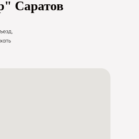
р" Саратов
ъезд,
хать