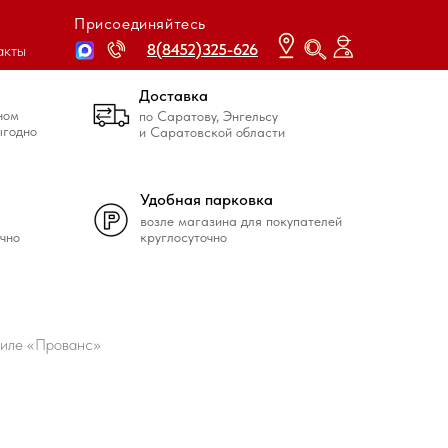
Присоединяйтесь
8(8452)325-626
8(8452)325-626
акты
Доставка
ном
по Саратову, Энгельсу
ыгодно
и Саратовской области
Удобная парковка
возле магазина для покупателей
чно
круглосуточно
тиле «Прованс»