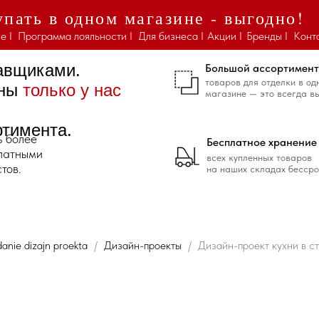
пать в одном магазине - выгодно!
е I
Программа лояльности I
Для бизнеса I
Акции I
Бренды I
Конт
тавщиками.
Большой ассортимент
товаров для отделки в од
ены
только у нас
магазине — это всегда в
ртимента.
ь более
Бесплатное хранение
платными
всех купленных товаров
тов.
на наших складах бессро
anie dizajn proekta
Дизайн-проекты
Дизайн-проект кухни в с