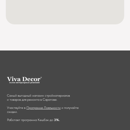
Самый выгодный магазин стройматериалов
и товаров для ремонта в Саратове.
Участвуйте в
Программе Лояльности
и получайте
скидки.
Работает программа Кешбэк до
3%.