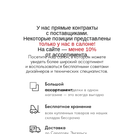
У нас прямые контракты
с поставщиками.
Некоторые позиции представлены
только у нас в салоне!
На сайте —
менее 10%
от ассортимента.
Посетите наш салон, в котором можете
увидеть более широкий ассортимент
и воспользоваться бесплатными советами
дизайнеров и технических специалистов.
Большой
ассортимент
товаров для отделки в одном
магазине — это всегда выгодно
Бесплатное хранение
всех купленных товаров на наших
складах бессрочно
Доставка
по Саратову, Энгельсу