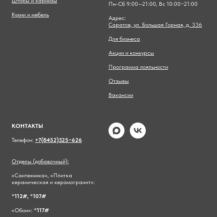
Шторы и карнизы
Пн-Сб 9:00—21:00, Вс 10:00−21:00
Кухни и мебель
Адрес:
Саратов, ул. Большая Горная, д. 336
Для бизнеса
Акции и конкурсы
Программа лояльности
Отзывы
Вакансии
КОНТАКТЫ
Телефон:
+7(8452)325−626
Отделы (добавочный):
«Сантехника», «Плитка
керамическая и керамогранит»:
*
112#,
*
107#
«Обои»: *
117#