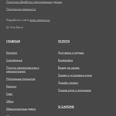
Политика обработки персональных данных
Программа лояльности
Разработка сайта
boris-pimenov.ru
© Viva Decor
ГЛАВНА
Я
УСЛУГИ
Каталог
Доставка и подъем
Сантехника
Колеровка
Плитка керамическая и
Выезд на замер
керамогранит
Замер и установка кухни
Напольные покрытия
Дизайн-проект
Краски
Пошив штор и покрывал
Свет
Обои
О САЛОНЕ
Межкомнатные двери