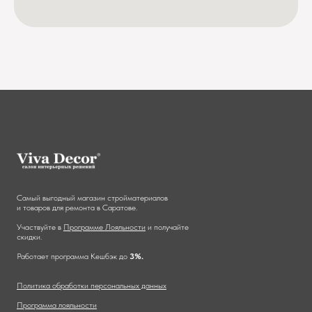
Самый выгодный магазин стройматериалов
и товаров для ремонта в Саратове.
Участвуйте в
Программе Лояльности
и получайте
скидки.
Работает программа Кешбэк до
3%.
Политика обработки персональных данных
Программа лояльности