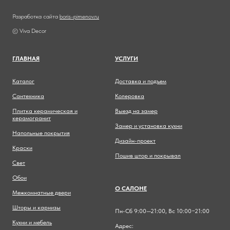
Разработка сайта
boris-pimenov.ru
© Viva Decor
ГЛАВНА
Я
УСЛУГИ
Каталог
Доставка и подъем
Сантехника
Колеровка
Плитка керамическая и
Выезд на замер
керамогранит
Замер и установка кухни
Напольные покрытия
Дизайн-проект
Краски
Пошив штор и покрывал
Свет
Обои
О САЛОНЕ
Межкомнатные двери
Шторы и карнизы
Пн-Сб 9:00—21:00, Вс 10:00−21:00
Кухни и мебель
Адрес: